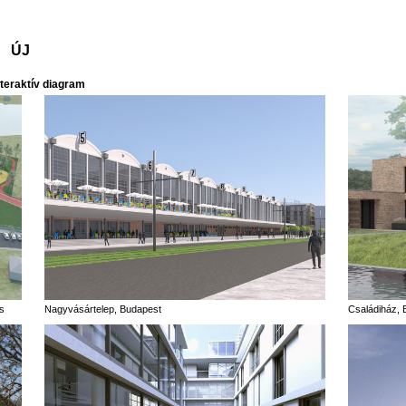
ÚJ
eraktív diagram
ós
Nagyvásártelep, Budapest
Családiház, B