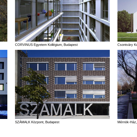
CORVINUS Egyetem Kollégium, Budapest
Csontváry Kos
SZÁMALK Központ, Budapest
Mérnök-Ház,