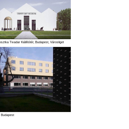
ztka Tivadar Kiállítótér, Budapest, Városliget
 Budapest