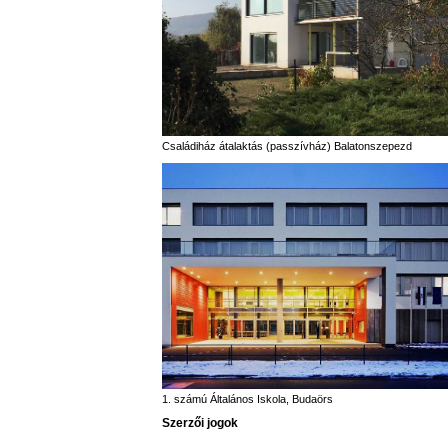
Családiház átalaktás (passzívház) Balatonszepezd
1. számú Általános Iskola, Budaörs
Szerzői jogok