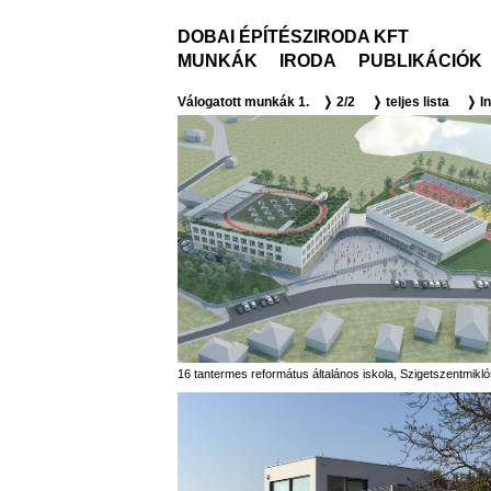
DOBAI ÉPÍTÉSZIRODA KFT
MUNKÁK
IRODA
PUBLIKÁCIÓK
Válogatott munkák 1.
❭ 2/2
❭ teljes lista
❭ Int
16 tantermes református általános iskola, Szigetszentmikl